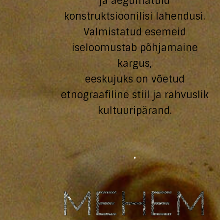
ja aegumatuid
konstruktsioonilisi lahendusi.
Valmistatud esemeid
iseloomustab põhjamaine
kargus,
eeskujuks on võetud
etnograafiline stiil ja rahvuslik
kultuuripärand.
·