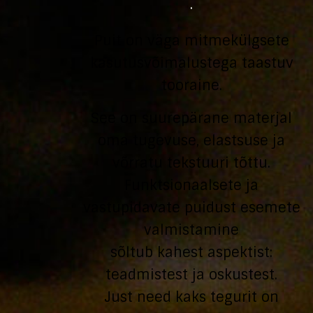
·
Puit on väga mitmekülgsete
kasutusvõimalustega taastuv
tooraine.
See on suurepärane materjal
oma tugevuse, elastsuse ja
võrratu tekstuuri tõttu.
Funktsionaalsete ja
vastupidavate puidust esemete
valmistamine
sõltub kahest aspektist:
teadmistest ja oskustest.
Just need kaks tegurit on