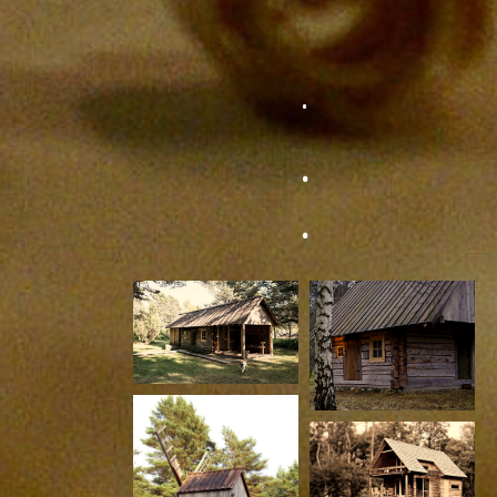
·
·
·