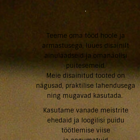
·
Teeme oma tööd hoole ja
armastusega, luues disainilt
ainulaadseid ja omanäolisi
puitesemeid.
Meie disainitud tooted on
nägusad, praktilise lahendusega
ning mugavad kasutada.
Kasutame vanade meistrite
ehedaid ja loogilisi puidu
töötlemise viise