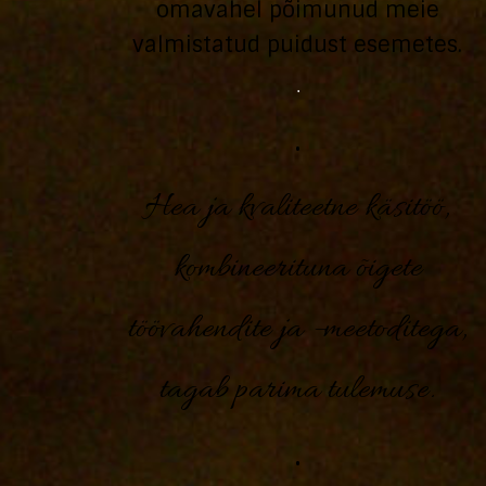
omavahel põimunud meie
valmistatud puidust esemetes.
·
·
Hea ja kvaliteetne käsitöö,
kombineerituna õigete
töövahendite ja –meetoditega,
tagab parima tulemuse.
·