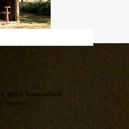
d, aidad, kaevurakked,
d hooned.