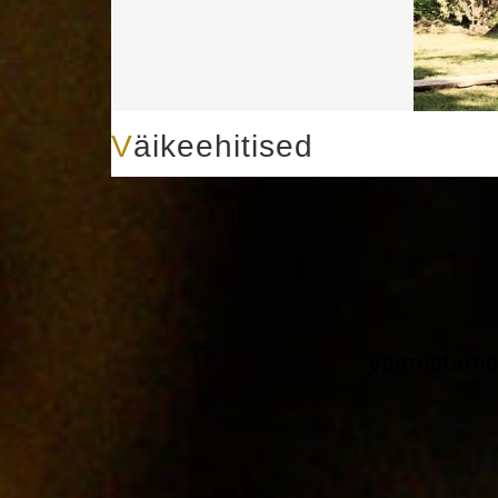
Väikeehitised
Valmistame 