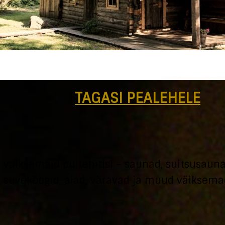
TAGASI PEALEHELE
väiksemaid puitehitisi – saunad, suitsusauna
suveköögid, aiad, väravad ja muud väiksema